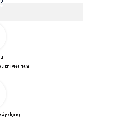
tư
ầu khí Việt Nam
 xây dựng