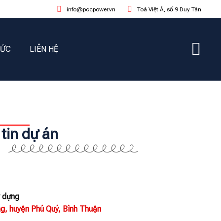
info@pccpower.vn
Toà Việt Á, số 9 Duy Tân
TỨC
LIÊN HỆ
tin dự án
y dựng
g, huyện Phú Quý, Bình Thuận