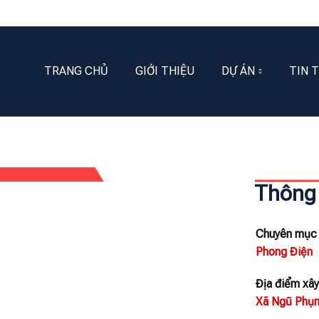
TRANG CHỦ
GIỚI THIỆU
DỰ ÁN
TIN 
Thông 
Chuyên mục
Phong Điện
Địa điểm xâ
Xã Ngũ Phụn