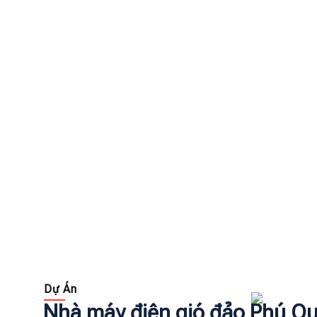
Dự Án
Nhà máy điện gió đảo Phú Q