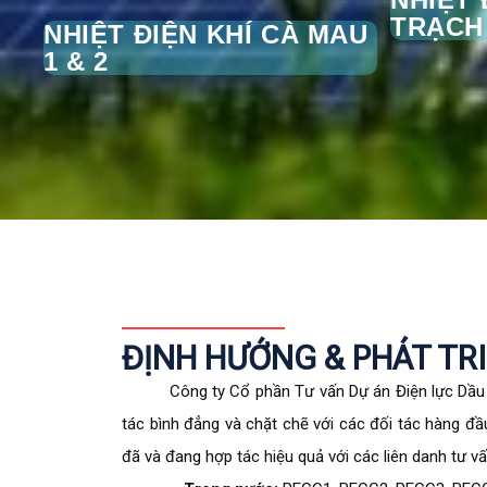
TRẠCH 
NHIỆT ĐIỆN KHÍ CÀ MAU
1 & 2
ĐỊNH HƯỚNG & PHÁT TR
Công ty Cổ phần Tư vấn Dự án Điện lực Dầu kh
tác bình đẳng và chặt chẽ với các đối tác hàng đầ
đã và đang hợp tác hiệu quả với các liên danh tư vấ