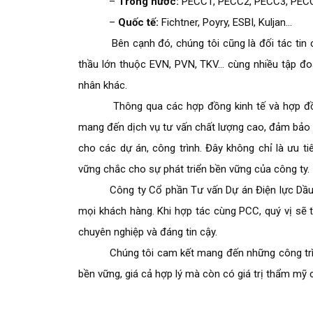
–
Trong nước:
PECC1, PECC2, PECC3, PECC4
–
Quốc tế:
Fichtner, Poyry, ESBI, Kuljan…
Bên cạnh đó, chúng tôi cũng là đối tác tin c
thầu lớn thuộc EVN, PVN, TKV… cùng nhiều tập đo
nhân khác.
Thông qua các hợp đồng kinh tế và hợp đồng 
mang đến dịch vụ tư vấn chất lượng cao, đảm bảo ti
cho các dự án, công trình. Đây không chỉ là ưu t
vững chắc cho sự phát triển bền vững của công ty.
Công ty Cổ phần Tư vấn Dự án Điện lực Dầu khí
mọi khách hàng. Khi hợp tác cùng PCC, quý vị sẽ 
chuyên nghiệp và đáng tin cậy.
Chúng tôi cam kết mang đến những công trình 
bền vững, giá cả hợp lý mà còn có giá trị thẩm mỹ 