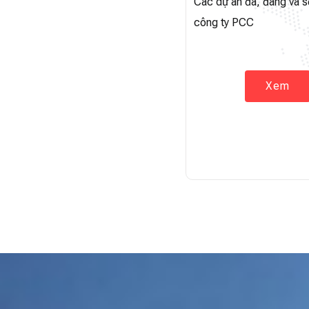
Các dự án đã, đang và s
công ty PCC
Xem