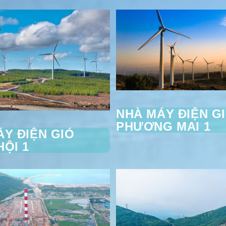
NHÀ MÁY ĐIỆN G
PHƯƠNG MAI 1
Y ĐIỆN GIÓ
ỘI 1