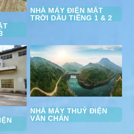
NHÀ MÁY ĐIỆN MẶT
TRỜI DẦU TIẾNG 1 & 2
ẶT
3
NHÀ MÁY THUỶ ĐIỆN
VĂN CHẤN
IỆN