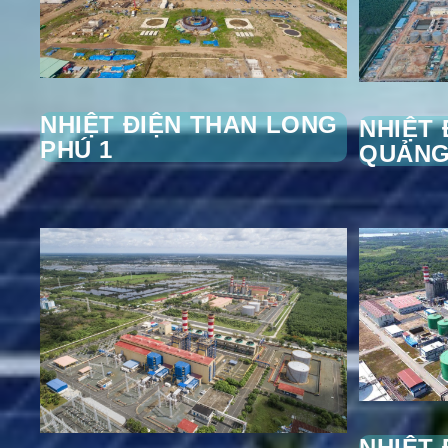
NHIỆT ĐIỆN THAN LONG
NHIỆT 
PHÚ 1
QUẢNG
NHIỆT 