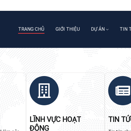
TRANG CHỦ
GIỚI THIỆU
DỰ ÁN
TIN 
LĨNH VỰC HOẠT
TIN T
ĐỘNG