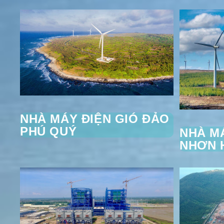
NHÀ MÁY ĐIỆN GIÓ ĐẢO
PHÚ QUÝ
NHÀ MÁ
NHƠN H