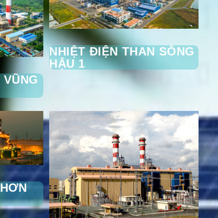
NHIỆT ĐIỆN THAN SÔNG
HẬU 1
N VŨNG
NHƠN