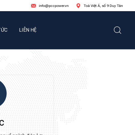
info@pccpower.vn
Toà Việt Á, số 9 Duy Tân
TỨC
LIÊN HỆ
ỨC