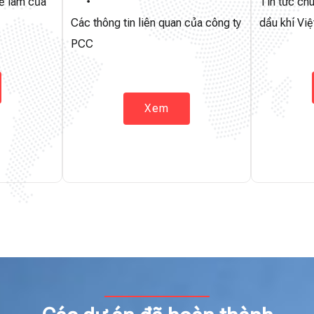
ẽ làm của
Tin tức ch
Các thông tin liên quan của công ty
dầu khí Vi
PCC
Xem