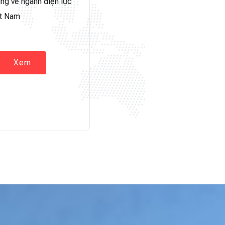
ung về ngành điện lực
ệt Nam
Xem