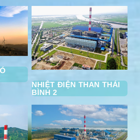
IÓ
NHIỆT ĐIỆN THAN THÁI
BÌNH 2