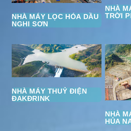
NHÀ M
TRỜI 
NHÀ MÁY LỌC HÓA DẦU
NGHI SƠN
NHÀ MÁY THUỶ ĐIỆN
ĐAKĐRINK
NHÀ M
HỦA N