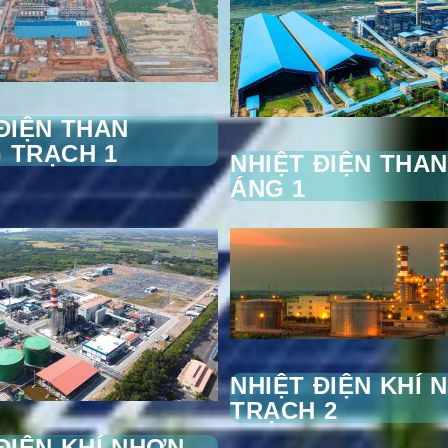
ĐIỆN THAN
 TRẠCH 1
NHIỆT ĐIỆN THA
ÁNG 1
NHIỆT ĐIỆN KHÍ 
TRẠCH 2
ĐIỆN KHÍ NHƠN