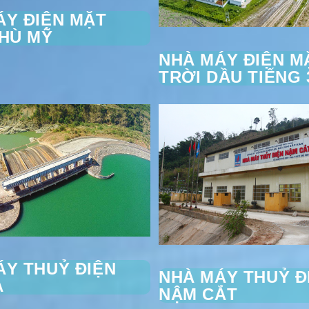
ÁY ĐIỆN MẶT
PHÙ MỸ
NHÀ MÁY ĐIỆN M
TRỜI DẦU TIẾNG 
ÁY THUỶ ĐIỆN
NHÀ MÁY THUỶ Đ
A
NẬM CẮT