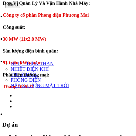
Đơn Vị Quản Lý Và Vận Hành Nhà Máy:
Menu
Công ty cổ phần Phong điện Phương Mai
TRANG CHỦ
Công suất:
GIỚI THIỆU
30 MW (11x2,8 MW)
Sản lượng điện bình quân:
DỰ ÁN
91 triệu kWh/ năm
NHIỆT ĐIỆN THAN
NHIỆT ĐIỆN KHÍ
THUỶ ĐIỆN
Phát điện thương mại:
PHONG ĐIỆN
NĂNG LƯỢNG MẶT TRỜI
Tháng 10/2021
TIN TỨC
Dự án