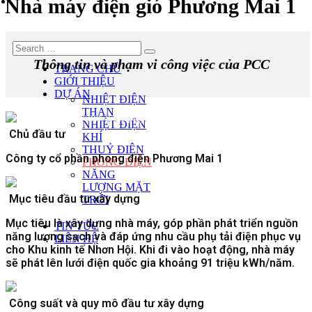
Nhà máy điện gió Phương Mai 1
LIÊN HỆ
Thông tin và phạm vi công việc của PCC
TRANG CHỦ
GIỚI THIỆU
DỰ ÁN
NHIỆT ĐIỆN
THAN
NHIỆT ĐIỆN
Chủ đầu tư
KHÍ
THUỶ ĐIỆN
Công ty cổ phần phong điện Phương Mai 1
PHONG ĐIỆN
NĂNG
LƯỢNG MẶT
Mục tiêu đầu tư xây dựng
TRỜI
Mục tiêu là xây dựng nhà máy, góp phần phát triển nguồn
TIN TỨC
năng lượng sạch và đáp ứng nhu cầu phụ tải điện phục vụ
LIÊN HỆ
cho Khu kinh tế Nhơn Hội. Khi đi vào hoạt động, nhà máy
sẽ phát lên lưới điện quốc gia khoảng 91 triệu kWh/năm.
Công suất và quy mô đầu tư xây dựng