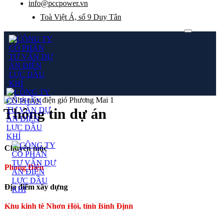
info@pccpower.vn
Toà Việt Á, số 9 Duy Tân
Thông tin dự án
Chuyên mục
Phong Điện
Địa điểm xây dựng
CÔNG TY CỔ PHẦN TƯ VẤN DỰ ÁN
Khu kinh tế Nhơn Hội, tỉnh Bình Định
ĐIỆN LỰC DẦU KHÍ