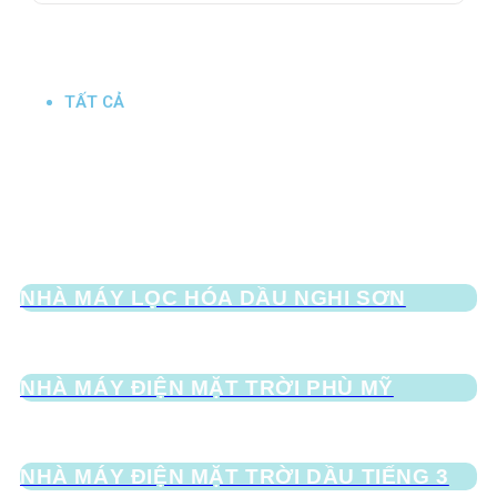
Các dự án đã hoàn thành
TẤT CẢ
CÁC DỰ ÁN KHÁC
NHIỆT ĐIỆN KHÍ
NHIỆT ĐIỆN THAN
NĂNG LƯỢNG MẶT TRỜI
PHONG ĐIỆN
THỦY ĐIỆN
NHÀ MÁY LỌC HÓA DẦU NGHI SƠN
NHÀ MÁY ĐIỆN MẶT TRỜI PHÙ MỸ
NHÀ MÁY ĐIỆN MẶT TRỜI DẦU TIẾNG 3