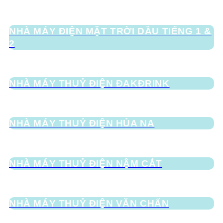
NHÀ MÁY ĐIỆN MẶT TRỜI DẦU TIẾNG 1 &
2
NHÀ MÁY THUỶ ĐIỆN ĐAKĐRINK
NHÀ MÁY THUỶ ĐIỆN HỦA NA
NHÀ MÁY THUỶ ĐIỆN NẬM CẮT
NHÀ MÁY THUỶ ĐIỆN VĂN CHẤN