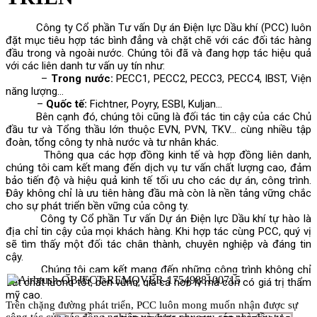
Công ty Cổ phần Tư vấn Dự án Điện lực Dầu khí (PCC) luôn
đặt mục tiêu hợp tác bình đẳng và chặt chẽ với các đối tác hàng
đầu trong và ngoài nước. Chúng tôi đã và đang hợp tác hiệu quả
với các liên danh tư vấn uy tín như:
–
Trong nước:
PECC1, PECC2, PECC3, PECC4, IBST, Viện
năng lượng…
–
Quốc tế:
Fichtner, Poyry, ESBI, Kuljan…
Bên cạnh đó, chúng tôi cũng là đối tác tin cậy của các Chủ
đầu tư và Tổng thầu lớn thuộc EVN, PVN, TKV… cùng nhiều tập
đoàn, tổng công ty nhà nước và tư nhân khác.
Thông qua các hợp đồng kinh tế và hợp đồng liên danh,
chúng tôi cam kết mang đến dịch vụ tư vấn chất lượng cao, đảm
bảo tiến độ và hiệu quả kinh tế tối ưu cho các dự án, công trình.
Đây không chỉ là ưu tiên hàng đầu mà còn là nền tảng vững chắc
cho sự phát triển bền vững của công ty.
Công ty Cổ phần Tư vấn Dự án Điện lực Dầu khí tự hào là
địa chỉ tin cậy của mọi khách hàng. Khi hợp tác cùng PCC, quý vị
sẽ tìm thấy một đối tác chân thành, chuyên nghiệp và đáng tin
cậy.
Chúng tôi cam kết mang đến những công trình không chỉ
đạt chất lượng tốt, bền vững, giá cả hợp lý mà còn có giá trị thẩm
mỹ cao.
Trên chặng đường phát triển, PCC luôn mong muốn nhận được sự
cộng tác của các đồng nghiệp và được phục vụ các nhà đầu tư,