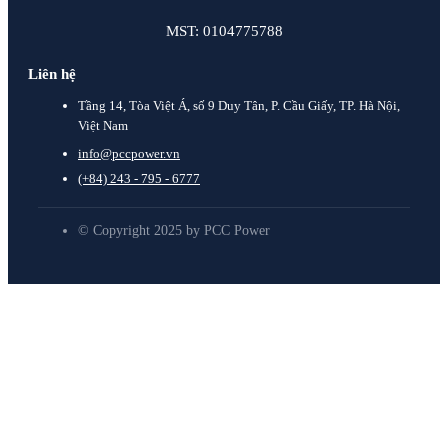
MST: 0104775788
Liên hệ
Tầng 14, Tòa Việt Á, số 9 Duy Tân, P. Cầu Giấy, TP. Hà Nội,
Việt Nam
info@pccpower.vn
(+84) 243 - 795 - 6777
© Copyright 2025 by PCC Power