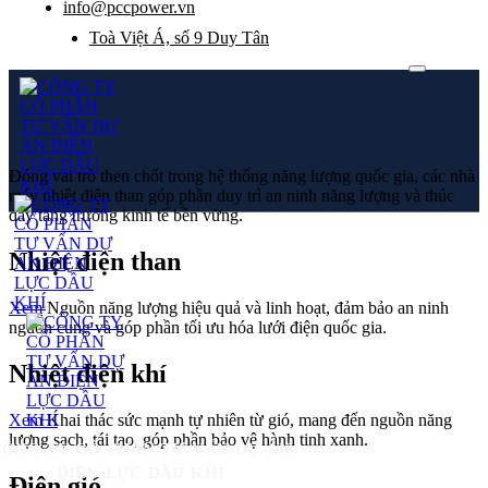
info@pccpower.vn
Toà Việt Á, số 9 Duy Tân
Đóng vai trò then chốt trong hệ thống năng lượng quốc gia, các nhà
máy nhiệt điện than góp phần duy trì an ninh năng lượng và thúc
đẩy tăng trưởng kinh tế bền vững.
Nhiệt điện than
Xem
Nguồn năng lượng hiệu quả và linh hoạt, đảm bảo an ninh
nguồn cung và góp phần tối ưu hóa lưới điện quốc gia.
Nhiệt điện khí
Xem
Khai thác sức mạnh tự nhiên từ gió, mang đến nguồn năng
lượng sạch, tái tạo, góp phần bảo vệ hành tinh xanh.
CÔNG TY CỔ PHẦN TƯ VẤN DỰ ÁN
ĐIỆN LỰC DẦU KHÍ
Điện gió