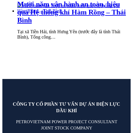
Mười năm vận hành an toàn, hiệu
quả Hệ thống khí Hàm Rồng – Thái
Bình
Tại xã Tiền Hải, tỉnh Hưng Yên (trước đây là tỉnh Thái
Bình), Tổng công…
CÔNG TY CỔ PHẦN TƯ VẤN DỰ ÁN ĐIỆN LỰC
DẦU KHÍ
PETROVIETNAM POWER PROJECT CONSULTANT
JOINT STOCK COMPANY