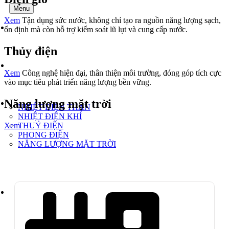
Menu
Xem
Tận dụng sức nước, không chỉ tạo ra nguồn năng lượng sạch,
TRANG CHỦ
ổn định mà còn hỗ trợ kiểm soát lũ lụt và cung cấp nước.
Thủy điện
GIỚI THIỆU
Xem
Công nghệ hiện đại, thân thiện môi trường, đóng góp tích cực
vào mục tiêu phát triển năng lượng bền vững.
Năng lượng mặt trời
DỰ ÁN
NHIỆT ĐIỆN THAN
NHIỆT ĐIỆN KHÍ
THUỶ ĐIỆN
Xem
PHONG ĐIỆN
NĂNG LƯỢNG MẶT TRỜI
TIN TỨC